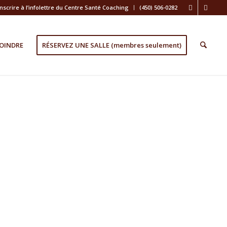
inscrire à l’infolettre du Centre Santé Coaching
(450) 506-0282
OINDRE
RÉSERVEZ UNE SALLE (membres seulement)