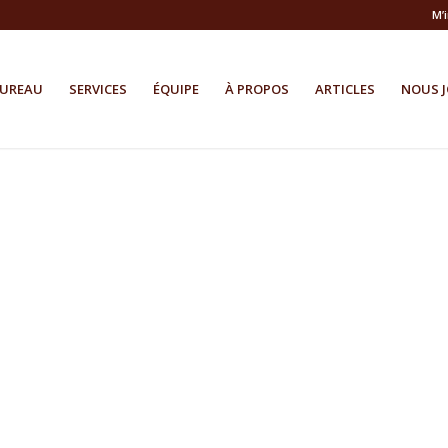
M’
BUREAU
SERVICES
ÉQUIPE
À PROPOS
ARTICLES
NOUS J