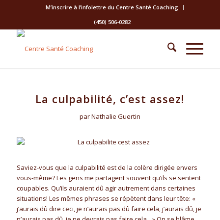
M’inscrire à l’infolettre du Centre Santé Coaching
(450) 506-0282
La culpabilité, c’est assez!
par Nathalie Guertin
Saviez-vous que la culpabilité est de la colère dirigée envers
vous-même? Les gens me partagent souvent qu’ils se sentent
coupables. Qu’ils auraient dû agir autrement dans certaines
situations! Les mêmes phrases se répètent dans leur tête: «
j’aurais dû dire ceci, je n’aurais pas dû faire cela, j’aurais dû, je
n’aurais pas dû, je ne devrais pas faire cela…» On se blâme