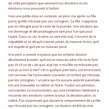
de cette perception que viennent nos émotions et ces
émotions nous poussent à l’action.
Voici une petite mise en contexte: un père crie après sa fille
parce qu’elle n’écoute pas ses consignes. Sa fille, n’apprécie
pas et s’éloigne pour le reste de la journée. Une situation qui
est dommage et désavantageuse tant pour l’un que pour
l’autre. Dans ce cas, le père se sent très mal, il ressent de la
culpabilité et se dit qu’il n’aurait jamais du hausser le ton, qu’il
est stupide et qu’il est un mauvais père!
Si le père a comme croyance que les enfants doivent
absolument écouter; qu’il est un mauvais père s’ils ne le font
pas. Et s’il se dit « de quoi ai-je l’air si ma fille ne m’écoute pas,
suis-je un bon à rien? » Et si quelque part dans son inconscient
son cerveau fait l’association suivante: un enfant qui n’écoute
pas les consignes = un père qui n’a aucune autorité parentale,
est une mauviette ou même un lâche. Toutes ses pensées,
conscientes ou inconscientes, qui sont irréalistes l’amènent a
ressentir des émotions comme la peur, la dévalorisation, la
colère. Pas surprenant que devant le comportement de sa fille
qui n’écoute pas les consignes, sa réaction ait été de crier.