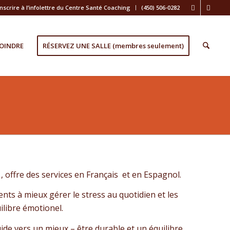
inscrire à l’infolettre du Centre Santé Coaching
(450) 506-0282
OINDRE
RÉSERVEZ UNE SALLE (membres seulement)
 offre des services en Français et en Espagnol.
ents à mieux gérer le stress au quotidien et les
uilibre émotionel.
uide vers un mieux – être durable et un équilibre