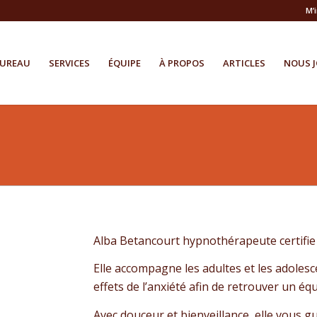
M’
BUREAU
SERVICES
ÉQUIPE
À PROPOS
ARTICLES
NOUS J
Alba Betancourt hypnothérapeute certifie ,
Elle accompagne les adultes et les adolesc
effets de l’anxiété afin de retrouver un éq
Avec douceur et bienveillance, elle vous g