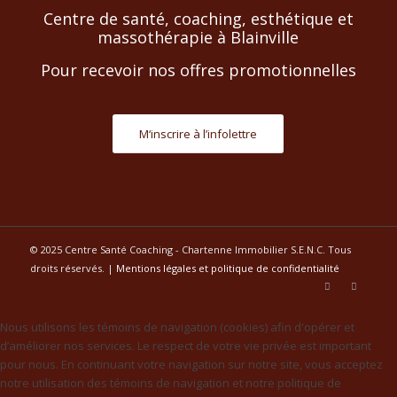
Centre de santé, coaching, esthétique et
massothérapie à Blainville
Pour recevoir nos offres promotionnelles
M‘inscrire à l’infolettre
© 2025 Centre Santé Coaching - Chartenne Immobilier S.E.N.C. Tous
droits réservés. |
Mentions légales et politique de confidentialité
Nous utilisons les témoins de navigation (cookies) afin d'opérer et
d’améliorer nos services. Le respect de votre vie privée est important
pour nous. En continuant votre navigation sur notre site, vous acceptez
notre utilisation des témoins de navigation et notre politique de