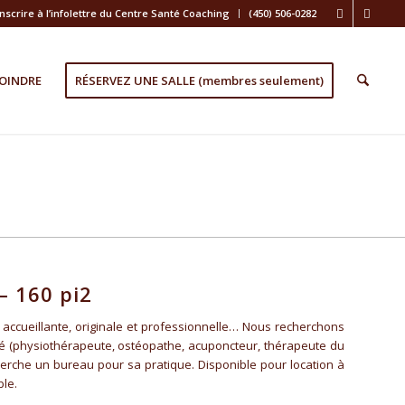
inscrire à l’infolettre du Centre Santé Coaching
(450) 506-0282
OINDRE
RÉSERVEZ UNE SALLE (membres seulement)
 – 160 pi2
, accueillante, originale et professionnelle… Nous recherchons
é (physiothérapeute, ostéopathe, acuponcteur, thérapeute du
cherche un bureau pour sa pratique. Disponible pour location à
ble.