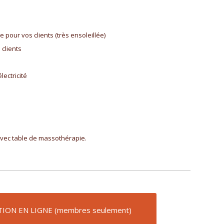
e pour vos clients (très ensoleillée)
 clients
lectricité
vec table de massothérapie.
ION EN LIGNE (membres seulement)