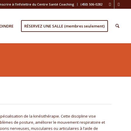
inscrire à l’infolettre du Centre Santé Coaching
(450) 506-0282
OINDRE
RÉSERVEZ UNE SALLE (membres seulement)
écialisation de la kinésithérapie. Cette discipline vise
roblèmes de posture, améliorer le mouvement respiratoire et
sions nerveuses, musculaires ou articulaires à l’aide de