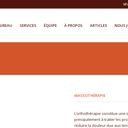
M’
BUREAU
SERVICES
ÉQUIPE
À PROPOS
ARTICLES
NOUS J
MASSOTHÉRAPIE
L’orthothérapie constitue une sp
principalement à traiter les p
réduire la douleur due aux ten