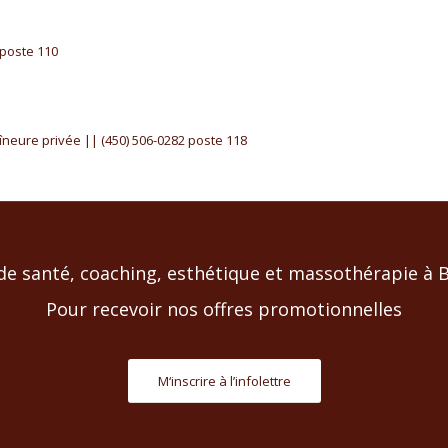
 poste 110
eure privée || ‭(450) 506-0282 poste 118
de santé, coaching, esthétique et massothérapie à Bl
Pour recevoir nos offres promotionnelles
M‘inscrire à l’infolettre