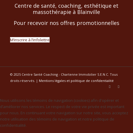
Centre de santé, coaching, esthétique et
massothérapie à Blainville
Pour recevoir nos offres promotionnelles
M‘inscrire à l’infolettre
© 2025 Centre Santé Coaching - Chartenne Immobilier S.E.N.C. Tous
droits réservés. |
Mentions légales et politique de confidentialité
Nous utilisons les témoins de navigation (cookies) afin d'opérer et
d’améliorer nos services. Le respect de votre vie privée est important
pour nous. En continuant votre navigation sur notre site, vous acceptez
notre utilisation des témoins de navigation et notre politique de
confidentialité.