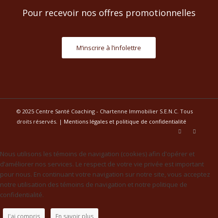
Pour recevoir nos offres promotionnelles
M‘inscrire à l’infolettre
© 2025 Centre Santé Coaching - Chartenne Immobilier S.E.N.C. Tous
droits réservés. |
Mentions légales et politique de confidentialité
Nous utilisons les témoins de navigation (cookies) afin d'opérer et
d’améliorer nos services. Le respect de votre vie privée est important
pour nous. En continuant votre navigation sur notre site, vous acceptez
notre utilisation des témoins de navigation et notre politique de
confidentialité.
J'ai compris
En savoir plus